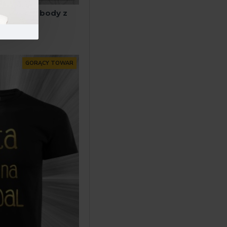
tatusia - body z
kiem
0zł
GORĄCY TOWAR