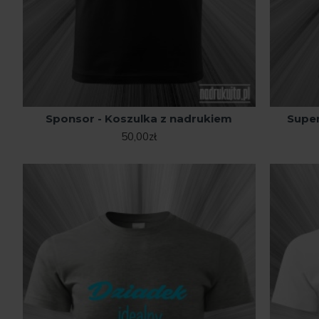
Sponsor - Koszulka z nadrukiem
Super
50,00zł