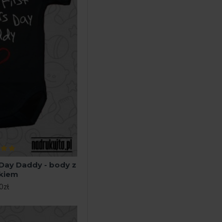
 Day Daddy - body z
kiem
0zł