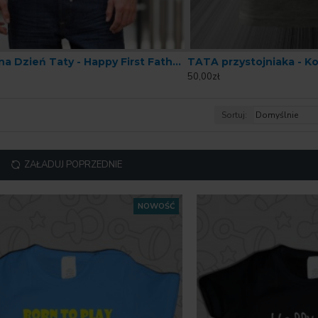
Koszulka na Dzień Taty - Happy First Fathers Day
TATA przystojniaka - K
50,00zł
Sortuj:
ZAŁADUJ POPRZEDNIE
NOWOŚĆ