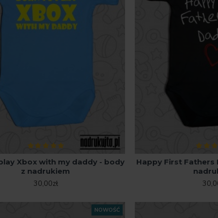
play Xbox with my daddy - body
Happy First Fathers
z nadrukiem
nadru
30,00zł
30,0
NOWOŚĆ