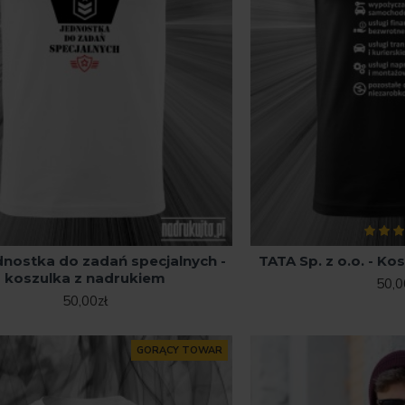
dnostka do zadań specjalnych -
TATA Sp. z o.o. - K
koszulka z nadrukiem
50,0
50,00zł
GORĄCY TOWAR