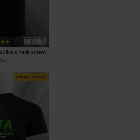
szulka z nadrukiem
0zł
GORĄCY TOWAR