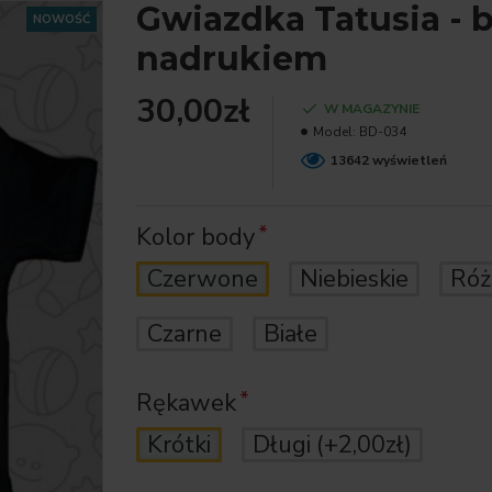
Gwiazdka Tatusia - 
NOWOŚĆ
nadrukiem
30,00zł
W MAGAZYNIE
Model:
BD-034
13642 wyświetleń
Kolor body
Czerwone
Niebieskie
Ró
Czarne
Białe
Rękawek
Krótki
Długi
(+2,00zł)