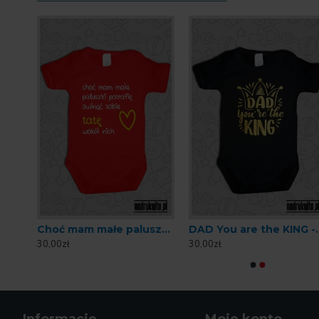
Cały Tatuś - Body dziecięce z nadrukiem
Choć mam małe paluszki - wersja tata - Body dziecięce z nadrukiem
DAD You are the KING -
30,00zł
30,00zł