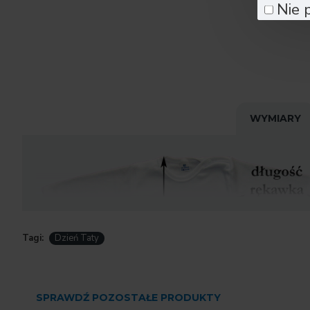
Nie 
WYMIARY
Tagi:
Dzień Taty
SPRAWDŹ POZOSTAŁE PRODUKTY