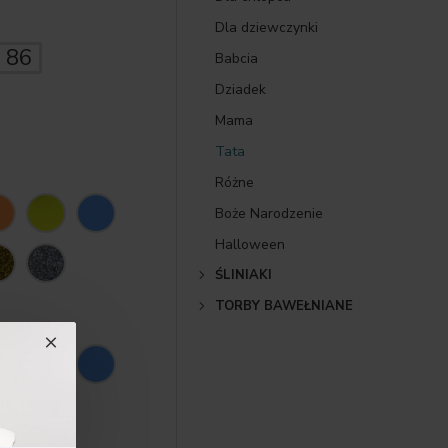
Dla dziewczynki
86
Babcia
Dziadek
Mama
Tata
Różne
Boże Narodzenie
Halloween
ŚLINIAKI
TORBY BAWEŁNIANE