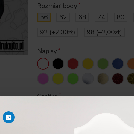
Rozmiar body
56
62
68
74
80
92
(+2,00zł)
98
(+2,00zł)
Napisy
Grafika