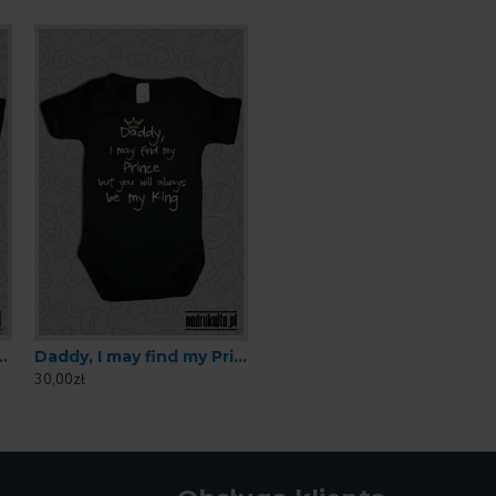
 body z nadrukiem Tato jesteś Królem
Daddy, I may find my Prince but you will always be my King
30,00zł