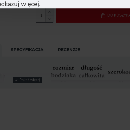
pokazuj więcej.
DO KOSZYK
SPECYFIKACJA
RECENZJE