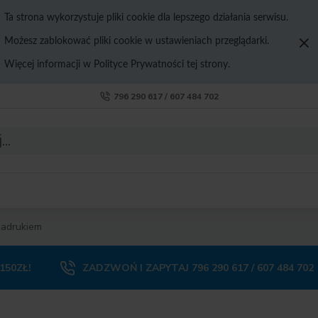
Ta strona wykorzystuje pliki cookie dla lepszego działania serwisu.
Możesz zablokować pliki cookie w ustawieniach przeglądarki.
Więcej informacji w Polityce Prywatności tej strony.
796 290 617 / 607 484 702
nadrukiem
50ZŁ!
ZADZWOŃ I ZAPYTAJ 796 290 617 / 607 484 702