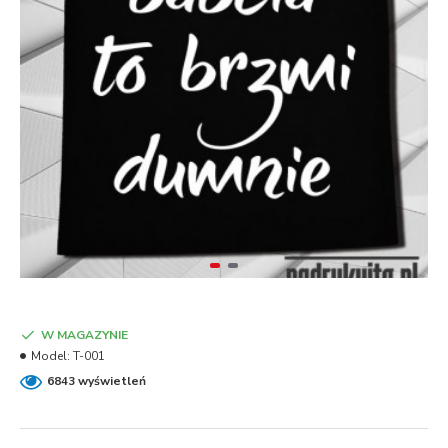
W MAGAZYNIE
Model:
T-001
6843 wyświetleń