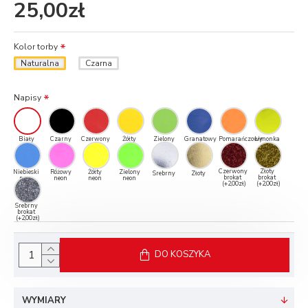
25,00zł
Kolor torby
Naturalna
Czarna
Napisy
Biały
Czarny
Czerwony
Żółty
Zielony
Granatowy
Pomarańczowy
Limonka
Czerwony
Złoty
Niebieski
Różowy
Żółty
Zielony
Srebrny
Złoty
brokat
brokat
neon
neon
neon
neon
(+2,00zł)
(+2,00zł)
Srebrny
brokat
(+2,00zł)
DO KOSZYKA
WYMIARY