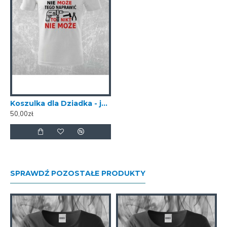
czyli od ramienia do torby 31 cm.
Rączki gwarantują wysoki komfort
noszenia nawet przy dużym
obciążeniu.
Torba jest wytrzymała i bardzo
pojemna.
Koszulka dla Dziadka - jeśli Dziadek nie naprawi
Gramatura: 140 g/m²
50,00zł
Materiał: 100% bawełna
Pojemność ok.10 litrów
SPRAWDŹ POZOSTAŁE PRODUKTY