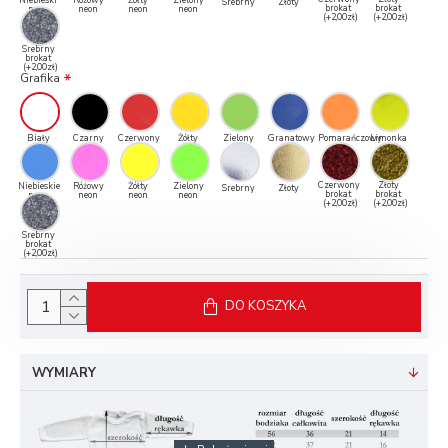
Srebrny
Złoty
brokat
brokat
neon
neon
neon
neon
(+2,00zł)
(+2,00zł)
Srebrny
brokat
(+2,00zł)
Grafika
Biały
Czarny
Czerwony
Żółty
Zielony
Granatowy
Pomarańczowy
Limonka
Czerwony
Złoty
Niebieskie
Różowy
Żółty
Zielony
Srebrny
Złoty
brokat
brokat
neon
neon
neon
neon
(+2,00zł)
(+2,00zł)
Srebrny
brokat
(+2,00zł)
DO KOSZYKA
WYMIARY