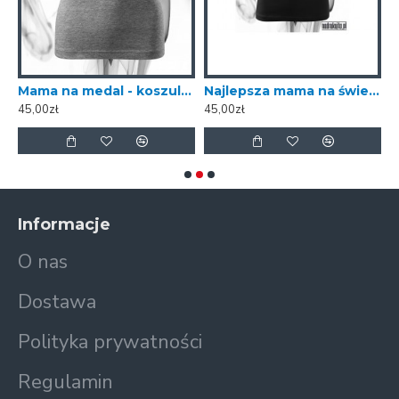
adrukiem
Mama na medal - koszulka z nadrukiem
Najlepsza mama na świecie - koszulka z nadrukiem
45,00zł
45,00zł
4
Informacje
O nas
Dostawa
Polityka prywatności
Regulamin