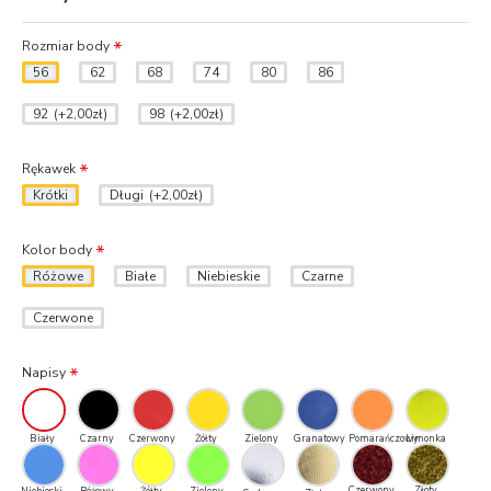
Rozmiar body
56
62
68
74
80
86
92
(+2,00zł)
98
(+2,00zł)
Rękawek
Krótki
Długi
(+2,00zł)
Kolor body
Różowe
Białe
Niebieskie
Czarne
Czerwone
Napisy
Biały
Czarny
Czerwony
Żółty
Zielony
Granatowy
Pomarańczowy
Limonka
Czerwony
Złoty
Niebieski
Różowy
Żółty
Zielony