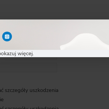
pokazuj więcej.
ać szczegóły uszkodzenia
ie
ać szczegóły uszkodzenia