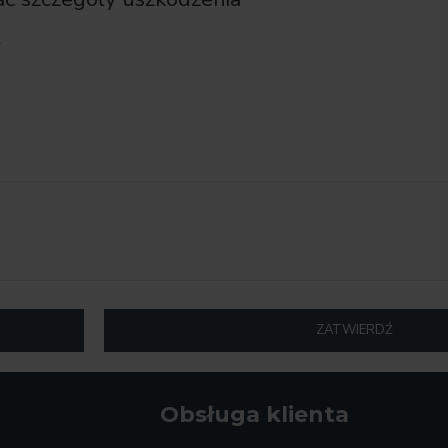
t
ZATWIERDŹ
Obsługa klienta