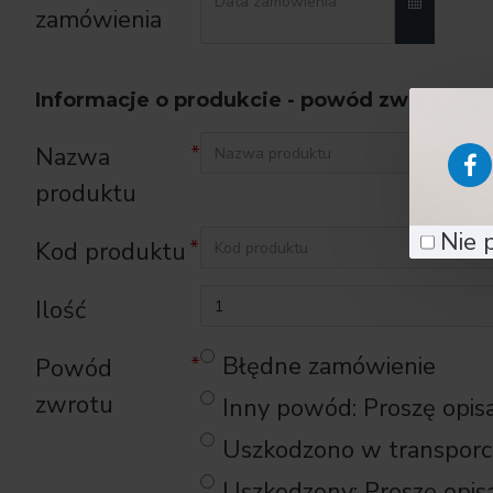
zamówienia
Informacje o produkcie - powód zwrotu
Nazwa
produktu
Nie 
Kod produktu
Ilość
Błędne zamówienie
Powód
zwrotu
Inny powód: Proszę opis
Uszkodzono w transporc
Uszkodzony: Proszę opis