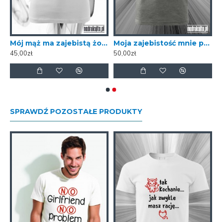
irlfriend no problem
Mój mąż ma zajebistą żonę - Koszulka z nadrukiem
Moja zajebistość mnie przeraża - Koszulka z nadrukiem
45,00zł
50,00zł
SPRAWDŹ POZOSTAŁE PRODUKTY