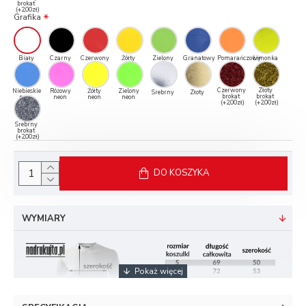
brokat
(+2,00zł)
Grafika
Biały
Czarny
Czerwony
Żółty
Zielony
Granatowy
Pomarańczowy
Limonka
Czerwony
Złoty
Niebieskie
Różowy
Żółty
Zielony
Srebrny
Złoty
brokat
brokat
neon
neon
neon
neon
(+2,00zł)
(+2,00zł)
Srebrny
brokat
(+2,00zł)
DO KOSZYKA
WYMIARY