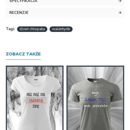
SPECYFIKACJA
RECENZJE
Tagi:
dzień chłopaka
walentynki
ZOBACZ TAKŻE