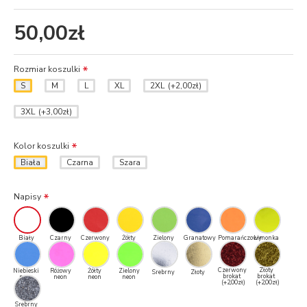
50,00zł
Rozmiar koszulki
S
M
L
XL
2XL
(+2,00zł)
3XL
(+3,00zł)
Kolor koszulki
Biała
Czarna
Szara
Napisy
Biały
Czarny
Czerwony
Żółty
Zielony
Granatowy
Pomarańczowy
Limonka
Czerwony
Złoty
Niebieski
Różowy
Żółty
Zielony
Srebrny
Złoty
brokat
brokat
neon
neon
neon
neon
(+2,00zł)
(+2,00zł)
Srebrny