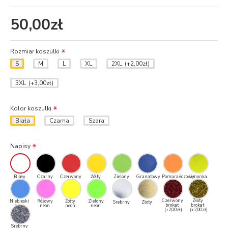
50,00zł
Rozmiar koszulki
S
M
L
XL
2XL
(+2,00zł)
3XL
(+3,00zł)
Kolor koszulki
Biała
Czarna
Szara
Napisy
Biały
Czarny
Czerwony
Żółty
Zielony
Granatowy
Pomarańczowy
Limonka
Czerwony
Złoty
Niebieski
Różowy
Żółty
Zielony
Srebrny
Złoty
brokat
brokat
neon
neon
neon
neon
(+2,00zł)
(+2,00zł)
Srebrny