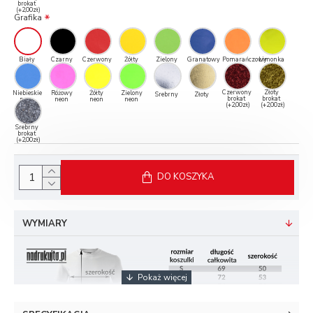
brokat
(+2,00zł)
Grafika
Biały
Czarny
Czerwony
Żółty
Zielony
Granatowy
Pomarańczowy
Limonka
Czerwony
Złoty
Niebieskie
Różowy
Żółty
Zielony
Srebrny
Złoty
brokat
brokat
neon
neon
neon
neon
(+2,00zł)
(+2,00zł)
Srebrny
brokat
(+2,00zł)
DO KOSZYKA
WYMIARY