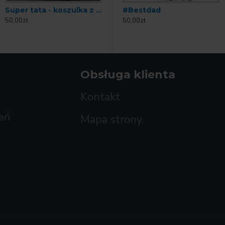
Super tata - koszulka z nadrukiem
#Bestdad
50,00zł
50,00zł
Obsługa klienta
Kontakt
eń
Mapa strony