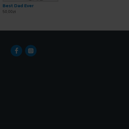
Best Dad Ever
50,00zł