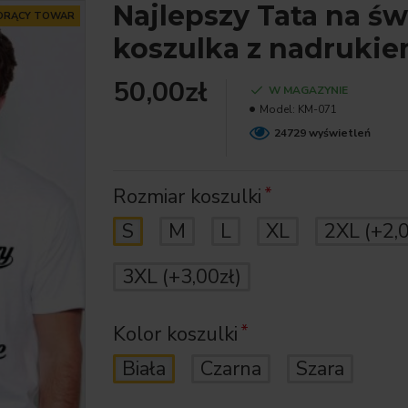
Najlepszy Tata na św
ORĄCY TOWAR
koszulka z nadruki
50,00zł
W MAGAZYNIE
Model:
KM-071
24729 wyświetleń
Rozmiar koszulki
S
M
L
XL
2XL
(+2,
3XL
(+3,00zł)
Kolor koszulki
Biała
Czarna
Szara