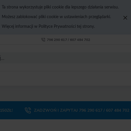
Ta strona wykorzystuje pliki cookie dla lepszego działania serwisu.
Możesz zablokować pliki cookie w ustawieniach przeglądarki.
Więcej informacji w Polityce Prywatności tej strony.
796 290 617 / 607 484 702
50ZŁ!
ZADZWOŃ I ZAPYTAJ 796 290 617 / 607 484 702