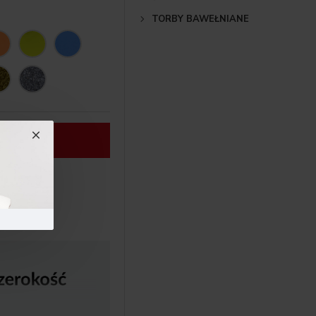
TORBY BAWEŁNIANE
A